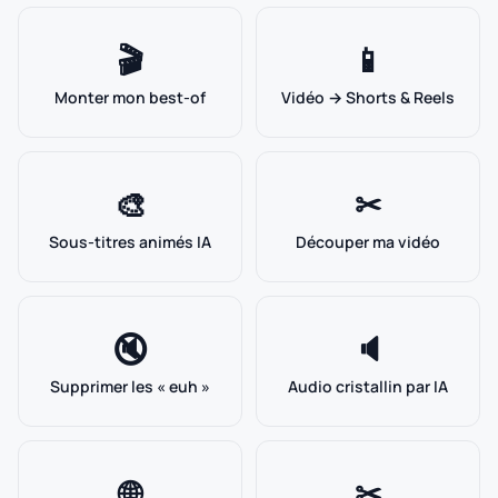
🎬
📱
Monter mon best-of
Vidéo → Shorts & Reels
🎨
✂
Sous-titres animés IA
Découper ma vidéo
🔇
🔈
Supprimer les « euh »
Audio cristallin par IA
🌐
✂