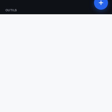
OUTILS
Tous les outils
Studio
Compresser ma vidéo
Convertir ma vidéo
Découper ma vidéo
Extraire l'audio
Incruster les sous-titres
Suppression des silences
Clips IA
Vidéo → Shorts
Transcription
COMPARATIFS & SECTEURS
Klipa vs OpusClip
Klipa vs Submagic
Klipa vs Descript
Klipa vs Kapwing
Klipa vs Klap
Podcasters