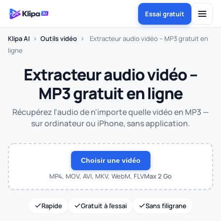
Essai gratuit
Klipa AI
›
Outils vidéo
›
Extracteur audio vidéo – MP3 gratuit en
ligne
Extracteur audio vidéo –
MP3 gratuit en ligne
Récupérez l'audio de n'importe quelle vidéo en MP3 —
sur ordinateur ou iPhone, sans application.
Choisir une vidéo
MP4, MOV, AVI, MKV, WebM, FLV
Max 2 Go
Rapide
Gratuit à l'essai
Sans filigrane