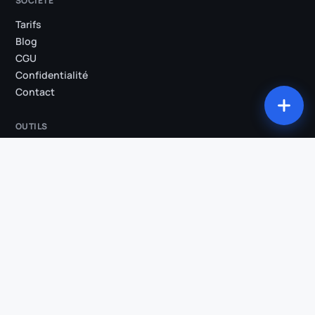
SOCIÉTÉ
Tarifs
Blog
CGU
Confidentialité
Contact
OUTILS
Tous les outils
Studio
Compression
Conversion
Découpe
Extraction audio
Sous-titres animés
Suppression des silences
Clips IA
Recadrage vertical
Transcription
COMPARATIFS & SECTEURS