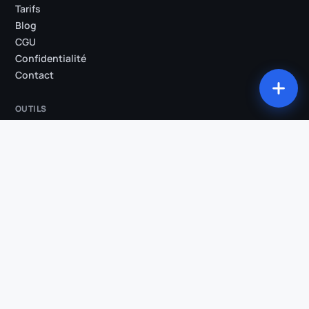
Tarifs
Blog
CGU
Confidentialité
Contact
OUTILS
Tous les outils
Studio
Compresser ma vidéo
Convertir ma vidéo
Découper ma vidéo
Extraire l'audio
Incruster les sous-titres
Suppression des silences
Clips IA
Vidéo → Shorts
Transcription
COMPARATIFS & SECTEURS
Klipa vs OpusClip