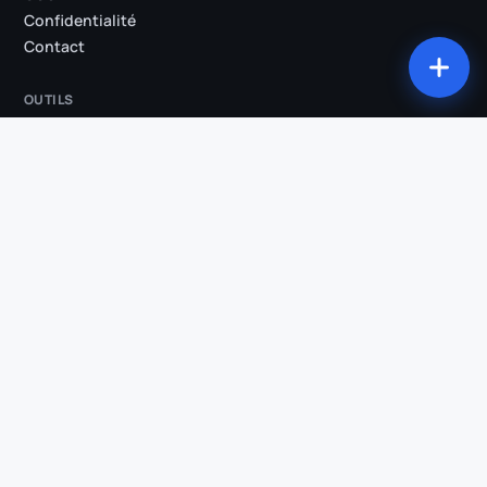
Confidentialité
Contact
OUTILS
Tous les outils
Studio
Compresser ma vidéo
Convertir ma vidéo
Découper ma vidéo
Extraire l'audio
Incruster les sous-titres
Suppression des silences
Clips IA
Vidéo → Shorts
Transcription
COMPARATIFS & SECTEURS
Klipa vs OpusClip
Klipa vs Submagic
Klipa vs Descript