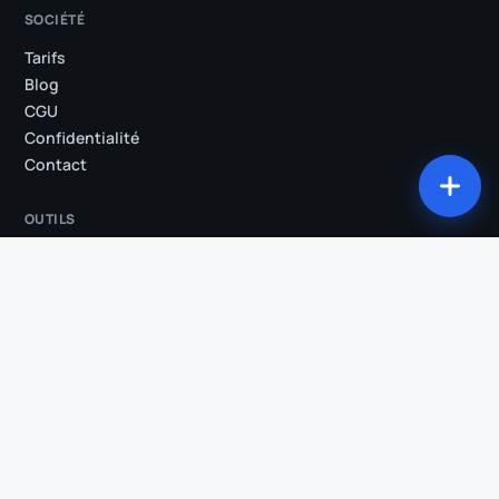
SOCIÉTÉ
Tarifs
Blog
CGU
Confidentialité
Contact
OUTILS
Tous les outils
Studio
Compression
Conversion
Découpe
Extraction audio
Sous-titres animés
Suppression des silences
Clips IA
Recadrage vertical
Transcription