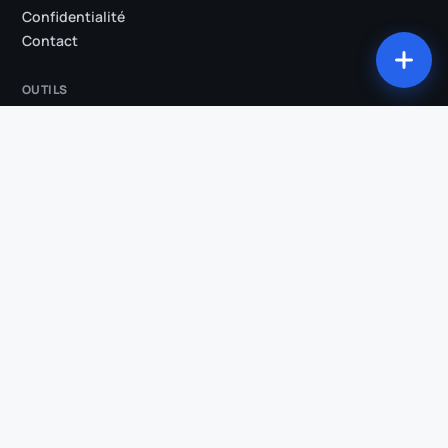
Confidentialité
Contact
OUTILS
Tous les outils
Studio
Compresser ma vidéo
Convertir ma vidéo
Découper ma vidéo
Extraire l'audio
Incruster les sous-titres
Suppression des silences
Clips IA
Vidéo → Shorts
Transcription
COMPARATIFS & SECTEURS
Klipa vs OpusClip
Klipa vs Submagic
Klipa vs Descript