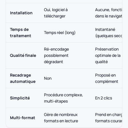
Oui, logiciel à
Aucune, fonction
Installation
télécharger
dans le navigateu
Temps de
Instantané
Temps réel (long)
traitement
(quelques second
Ré-encodage
Préservation
Qualité finale
possiblement
optimale de la
dégradant
qualité
Recadrage
Proposé en
Non
automatique
complément
Procédure complexe,
Simplicité
En 2 clics
multi-étapes
Gère de nombreux
Prend en charge l
Multi-format
formats en lecture
formats courants