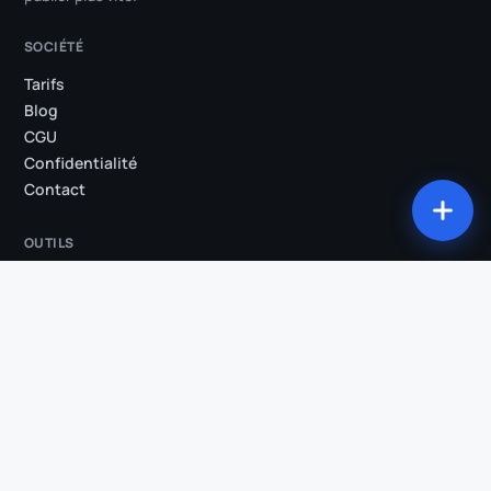
SOCIÉTÉ
Tarifs
Blog
CGU
Confidentialité
Contact
OUTILS
Tous les outils
Studio
Compression
Conversion
Découpe
Extraction audio
Sous-titres animés
Suppression des silences
Clips IA
Recadrage vertical
Transcription